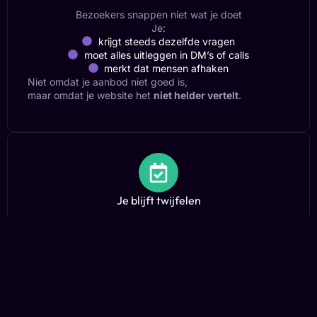
Bezoekers snappen niet wat je doet
Je:
krijgt steeds dezelfde vragen
moet alles uitleggen in DM’s of calls
merkt dat mensen afhaken
Niet omdat je aanbod niet goed is,
maar omdat je website het
niet helder vertelt
.
Je blijft twijfelen
Geen richting, geen eindpunt
Je hebt ideeën genoeg, maar:
geen duidelijke structuur
geen plan om het af te maken
geen tijd om het “even goed te doen”
Dus blijft het liggen.
En ondertussen loop je klanten mis.